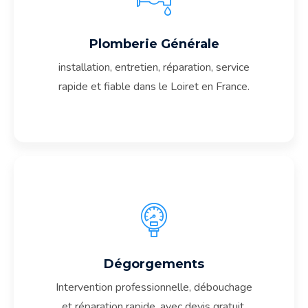
En Savoir Plus
Plomberie Générale
installation, entretien, réparation, service
rapide et fiable dans le Loiret en France.
En Savoir Plus
Dégorgements
Intervention professionnelle, débouchage
et réparation rapide, avec devis gratuit.