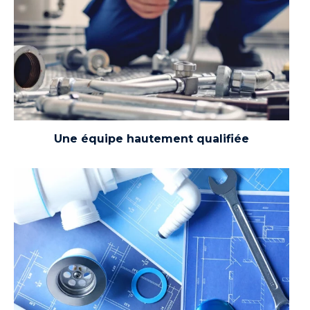
Grâce à notre expérience et à notre sens du
service, vous bénéficiez d’un accompagnement de
confiance, du premier contact à la fin du chantier.
Une équipe hautement qualifiée
Avec Plombiers-Local, vous avez l’assurance d’un
travail rigoureux, conforme aux réglementations
environnementales et sanitaires, pour une
tranquillité durable.