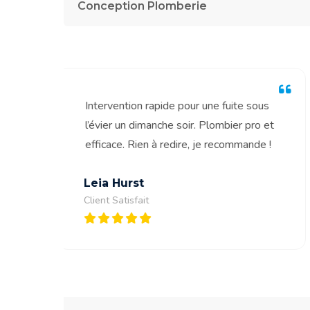
Conception Plomberie
ous
Canalisation bouchée en pleine activité…
o et
Plombiers-Local est intervenu dans
e !
l’heure. Service impeccable et personnel
sympa.
Willis Presley
Client Satisfait