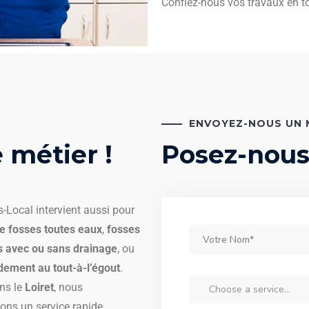
Confiez-nous vos travaux en to
ENVOYEZ-NOUS UN 
 métier !
Posez-nous
-Local intervient aussi pour
e fosses toutes eaux
,
fosses
s avec ou sans drainage
, ou
dement au tout-à-l’égout
.
ns le
Loiret
, nous
ons un service rapide,