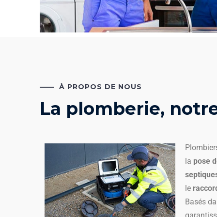
À PROPOS DE NOUS
La plomberie, notre
Plombiers
la
pose d
septique
le
raccor
Basés da
garantiss