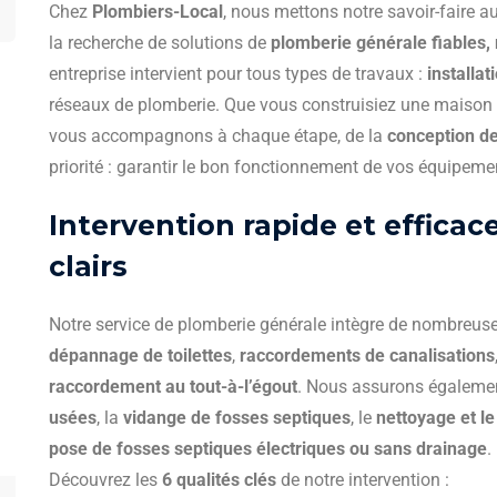
Chez
Plombiers-Local
, nous mettons notre savoir-faire au
la recherche de solutions de
plomberie générale fiables, 
entreprise intervient pour tous types de travaux :
installat
réseaux de plomberie. Que vous construisiez une maison
vous accompagnons à chaque étape, de la
conception de
priorité : garantir le bon fonctionnement de vos équipeme
Vidange de fosse septique réalisée
rapidement et proprement. Équipe
Intervention rapide et effica
ponctuelle, tarifs corrects. Très satisfait.
clairs
Justine Dean
Client Satisfait
Notre service de plomberie générale intègre de nombreuse
dépannage de toilettes
,
raccordements de canalisations
raccordement au tout-à-l’égout
. Nous assurons égalemen
usées
, la
vidange de fosses septiques
, le
nettoyage et l
pose de fosses septiques électriques ou sans drainage
.
Découvrez les
6 qualités clés
de notre intervention :