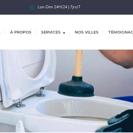
Lun-Dim 24H/24 | 7jrs/7
L
À PROPOS
SERVICES
NOS VILLES
TÉMOIGNA